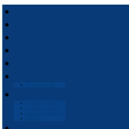
Start
Aktu­al­ności
Ogłoszenia
dusz­paster­ski
Msze
Święte
Intencje
mszalne
Parafia
Nr konta parafii
Gale­ria
Wnętrze koś­cioła
Koś­ciół z zewnątrz
Kaplica
w Stanisła­wowie
Gale­ria
Kon­takt