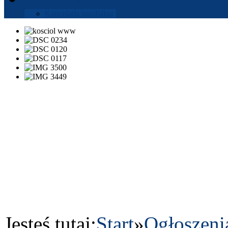
Kance­laria parafi­alna
Jesteś tutaj:
Start
»
Ogłoszeni