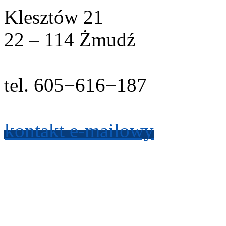
Klesztów
21
22
–
114
Żmudź
tel.
605
−
616
−
187
kon­takt e-​mailowy