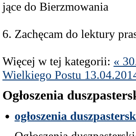
jące do Bierz­mowa­nia
6
. Zachę­cam do lek­tury pras
Więcej w tej kat­e­gorii:
«
30
Wielkiego Postu
13
.
04
.
201
Ogłoszenia dusz­paster­s
ogłoszenia dusz­paster­sk
Ogłoszenia dusz­paster­sk