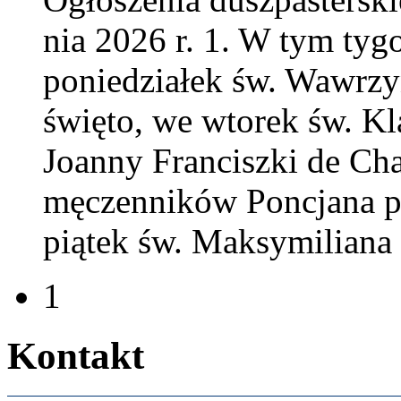
nia
2026
r.
1
. W tym tygo
poniedzi­ałek św. Wawrzy
święto, we wtorek św. Kl
Joanny Fran­ciszki de Chan
męczen­ników Pon­c­jana pa
piątek św. Maksy­mil­iana
1
Kon­takt