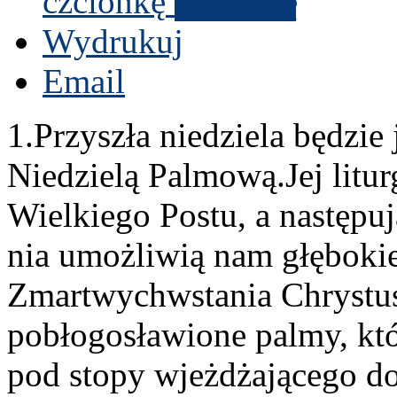
czcionkę
Wydrukuj
Email
1
.Przyszła niedziela będzie
Niedzielą Palmową.Jej litur
Wielkiego Postu, a następu­
nia umożli­wią nam głębokie
Zmartwych­w­sta­nia Chrys­tu
pobło­gosław­ione palmy, któ
pod stopy wjeżdża­jącego d