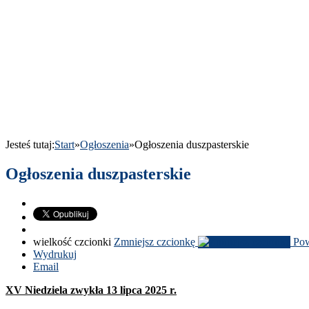
Jesteś tutaj:
Start
»
Ogłoszenia
»
Ogłoszenia dusz­paster­skie
Ogłoszenia duszpasterskie
wielkość czcionki
Zmniejsz czcionkę
Pow
Wydrukuj
Email
XV
Niedziela zwykła
13
lipca
2025
r.