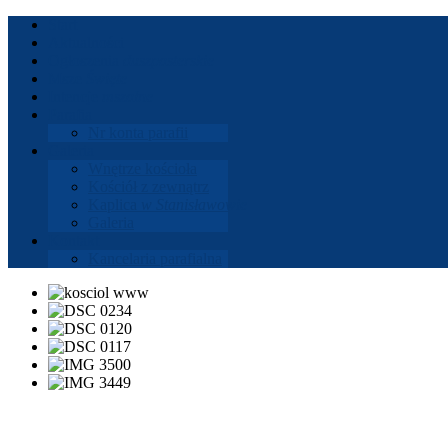
Start
Aktu­al­ności
Ogłoszenia
dusz­paster­skie
Msze
Święte
Intencje
mszalne
Parafia
Nr konta parafii
Gale­ria
Wnętrze koś­cioła
Koś­ciół z zewnątrz
Kaplica
w Stanisła­wowie
Gale­ria
Kon­takt
Kance­laria parafi­alna