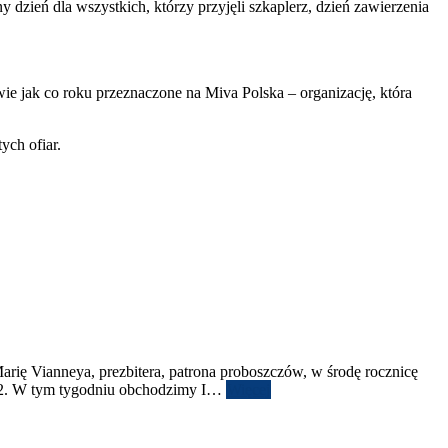
ień dla wszys­t­kich, którzy przyjęli szkaplerz, dzień zaw­ierzenia
wie jak co roku przez­nac­zone na Miva Pol­ska – orga­ni­za­cję, która
ych ofiar.
rię Vian­neya, prezbit­era, patrona pro­boszczów, w środę rocznicę
2
. W tym tygod­niu obchodz­imy I
…
Więcej