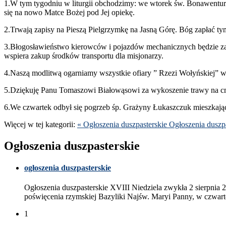
1
.W tym tygod­niu w liturgii obchodz­imy: we wtorek św. Bonawen­tury
się na nowo Matce Bożej pod Jej opiekę.
2
.Trwają zapisy na Pieszą Piel­grzymkę na Jasną Górę. Bóg zapłać tym
3
.Błogosławieństwo kierow­ców i pojazdów mechan­icznych będzie 
wspiera zakup środ­ków trans­portu dla misjonarzy.
4
.Naszą mod­l­itwą oga­r­ni­amy wszys­tkie ofi­ary ” Rzezi Wołyńskiej” w k
5
.Dziękuję Panu Tomas­zowi Białową­sowi za wykosze­nie trawy na cme
6
.We czwartek odbył się pogrzeb śp. Grażyny Łukaszczuk mieszka­j
Więcej w tej kat­e­gorii:
« Ogłoszenia dusz­paster­skie
Ogłoszenia dusz­pa
Ogłoszenia dusz­paster­skie
ogłoszenia dusz­paster­skie
Ogłoszenia dusz­paster­skie
XVIII
Niedziela zwykła
2
sierp­nia
2
poświęce­nia rzym­skiej Bazy­liki Najśw. Maryi Panny, w czwarte
1