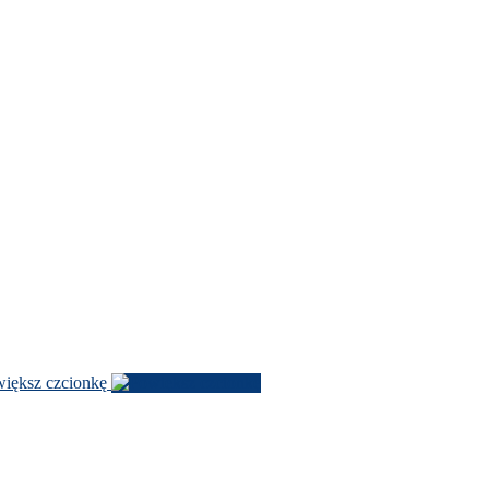
­iększ czcionkę