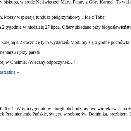
 biskupa, w środę Najświęt­szej Maryi Panny z Góry Karmel. To ważny dz
, którzy wspier­ają fun­dusz piel­grzymkowy „ Idę z Tobą”.
za
2
tygod­nie w niedzielę
27
lipca. Ofi­ary składane przy bło­gosław­ieńst­
ole­jną /​
82
/​rocznicę tych wydarzeń. Mod­limy się o godne pochówki t
n­tarzu i przy parafii.
ącej w Chełmie. /​Wieczny odpoczynek…/
ster­skie »
026
r.
1
. W tym tygod­niu w liturgii obchodz­imy: we wtorek św. Jana Ma
k Przemie­nie­nie Pańskie, święto, w sobotę św. Dominika, prezbit­era.