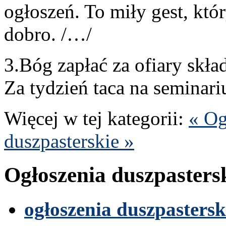
ogłoszeń. To miły gest, któr
dobro. /…/
3
.Bóg zapłać za ofi­ary skład
Za tydzień taca na sem­i­na
Więcej w tej kat­e­gorii:
« Og
dusz­paster­skie »
Ogłoszenia dusz­paster­s
ogłoszenia dusz­paster­sk