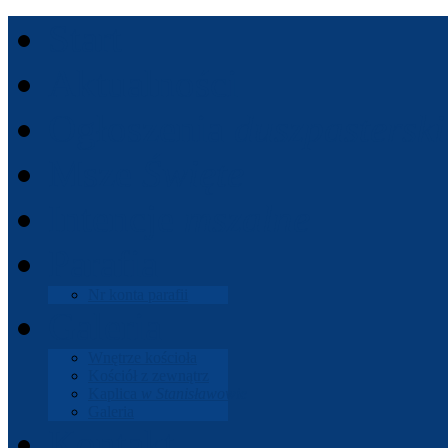
Start
Aktu­al­ności
Ogłoszenia
dusz­paster­ski
Msze
Święte
Intencje
mszalne
Parafia
Nr konta parafii
Gale­ria
Wnętrze koś­cioła
Koś­ciół z zewnątrz
Kaplica
w Stanisła­wowie
Gale­ria
Kon­takt