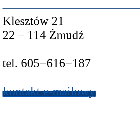
Klesztów
21
22
–
114
Żmudź
tel.
605
−
616
−
187
kon­takt e-​mailowy