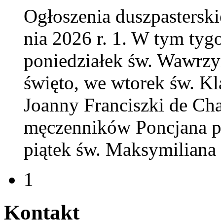
Ogłoszenia dusz­paster­sk
nia
2026
r.
1
. W tym tygo
poniedzi­ałek św. Wawrzy
święto, we wtorek św. Kl
Joanny Fran­ciszki de Chan
męczen­ników Pon­c­jana pa
piątek św. Maksy­mil­iana
1
Kon­takt