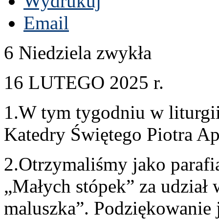
Wydrukuj
Email
6
Niedziela zwykła
16
LUTEGO
2025
r.
1
.W tym tygod­niu w liturgi
Kat­edry Świętego Pio­tra Ap
2
.Otrzymaliśmy jako parafia
„Małych stópek” za udział w 
maluszka”. Podz­iękowanie j