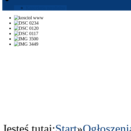
Kance­laria parafi­alna
Jesteś tutaj:
Start
»
Ogłoszeni