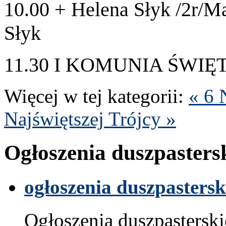
10
.
00
+ Helena Słyk /​
2
r/​M
Słyk
11
.
30
I
KOMU­NIA
ŚWIĘ
Więcej w tej kat­e­gorii:
«
6
N
Najświęt­szej Trójcy »
Ogłoszenia dusz­paster­s
ogłoszenia dusz­paster­sk
Ogłoszenia dusz­paster­sk