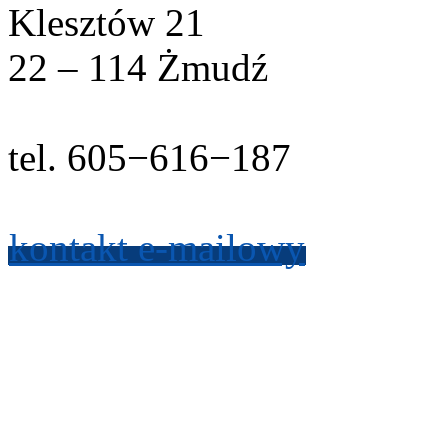
Klesztów
21
22
–
114
Żmudź
tel.
605
−
616
−
187
kon­takt e-​mailowy