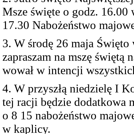
Msze święte o godz.
16
.
00
w
17
.
30
Nabożeństwo majowe 
3
. W środę
26
maja Święto w
zapraszam na mszę świętą 
wował w intencji wszys­t­ki
4
. W przyszłą niedzielę I K
tej racji będzie dodatkowa 
o
8
15
nabożeństwo majow
w kaplicy.