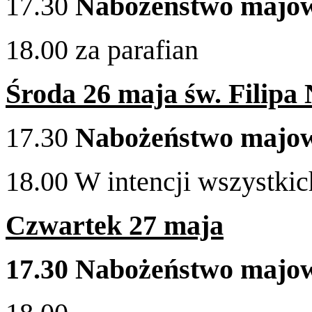
17
.
30
Nabożeństwo majo
18
.
00
za parafian
Środa
26
maja św. Fil­ipa
17
.
30
Nabożeństwo majo
18
.
00
W intencji wszys­t­ki
Czwartek
27
maja
17
.
30
Nabożeństwo majo