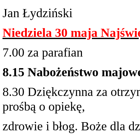
Jan Łydziński
Niedziela
30
maja Najświęt
7
.
00
za parafian
8
.
15
Nabożeństwo majow
8
.
30
Dziękczynna za otrzy­m
prośbą o opiekę,
zdrowie i błog. Boże dla d