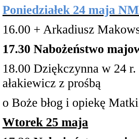
Poniedzi­ałek
24
maja
NM
16
.
00
+ Arka­diusz Makowsk
17
.
30
Nabożeństwo majo
18
.
00
Dziękczynna w
24
r.
ałakiewicz z prośbą
o Boże błog i opiekę Matk
Wtorek
25
maja