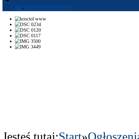
Kance­laria parafi­alna
Jesteś tutaj:
Start
»
Ogłoszeni