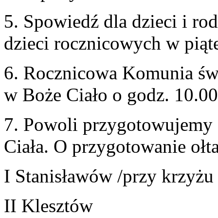
5
. Spowiedź dla dzieci i rod
dzieci roczni­cowych w pią
6
. Roczni­cowa Komu­nia świ
w Boże Ciało o godz.
10
.
00
7
. Powoli przy­go­towu­jemy
Ciała. O przy­go­towanie oł
I Stanisławów /​przy krzyż
II
Klesztów