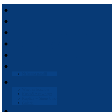
Start
Aktu­al­ności
Ogłoszenia
dusz­paster­ski
Msze
Święte
Intencje
mszalne
Parafia
Nr konta parafii
Gale­ria
Wnętrze koś­cioła
Koś­ciół z zewnątrz
Kaplica
w Stanisła­wowie
Gale­ria
Kon­takt