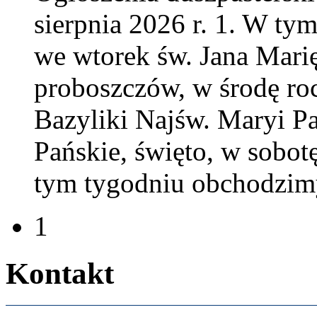
sierp­nia
2026
r.
1
. W tym
we wtorek św. Jana Marię 
pro­boszczów, w środę roc
Bazy­liki Najśw. Maryi Pa
Pańskie, święto, w sobotę
tym tygod­niu obchodz­im
1
Kon­takt