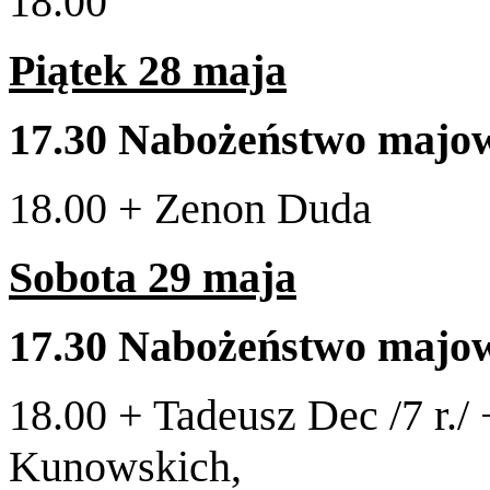
18
.
00
Piątek
28
maja
17
.
30
Nabożeństwo majo
18
.
00
+ Zenon Duda
Sob­ota
29
maja
17
.
30
Nabożeństwo majo
18
.
00
+ Tadeusz Dec /​
7
r./
Kunowskich,