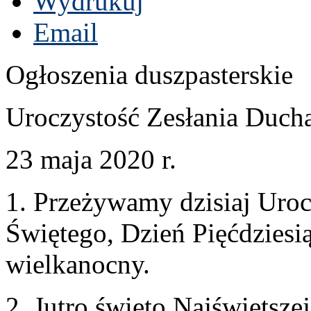
Wydrukuj
Email
Ogłoszenia dusz­paster­skie
Uroczys­tość Zesła­nia Duc
23
maja
2020
r.
1
. Przeży­wamy dzisiaj Uroc
Świętego, Dzień Pięćdziesią
wielkanocny.
2
. Jutro święto Najświęt­sz