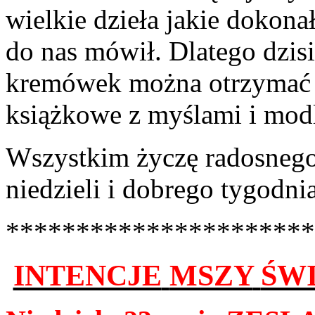
wielkie dzieła jakie dokona
do nas mówił. Dlat­ego dzis
kremówek można otrzy­mać c
książkowe z myślami i mod­l
Wszys­tkim życzę rados­nego 
niedzieli i dobrego tygodnia
**********************
INTENCJE
MSZY
ŚWI