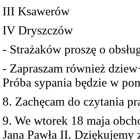
III
Ksaw­erów
IV
Dryszczów
- Strażaków proszę o obsług
- Zapraszam również dziew
Próba sypa­nia będzie w pon
8
. Zachę­cam do czy­ta­nia pr
9
. We wtorek
18
maja obcho
Jana Pawła
II
. Dzięku­jemy z