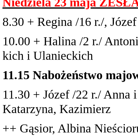
Niedziela
23
maja
ZESŁ
8
.
30
+ Regina /​
16
r./, Józ
10
.
00
+ Halina /​
2
r./ Anton
kich i Ulanieckich
11
.
15
Nabożeństwo majo
11
.
30
+ Józef /​
22
r./ Anna 
Katarzyna, Kazimierz
++ Gąsior, Albina Nieścio