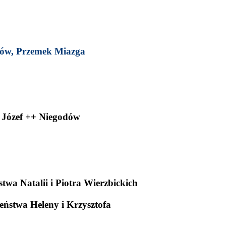
ków, Prze­mek Miazga
, Józef ++ Niegodów
twa Natalii i Pio­tra Wierzbickich
żeństwa Heleny i Krzysztofa