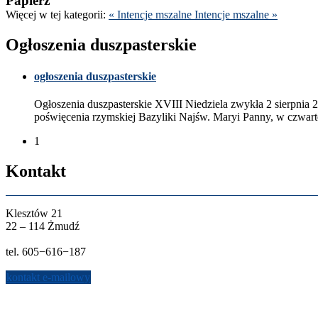
Papierz
Więcej w tej kat­e­gorii:
« Intencje mszalne
Intencje mszalne »
Ogłoszenia dusz­paster­skie
ogłoszenia dusz­paster­skie
Ogłoszenia dusz­paster­skie
XVIII
Niedziela zwykła
2
sierp­nia
2
poświęce­nia rzym­skiej Bazy­liki Najśw. Maryi Panny, w czwarte
1
Kon­takt
Klesztów
21
22
–
114
Żmudź
tel.
605
−
616
−
187
kon­takt e-​mailowy