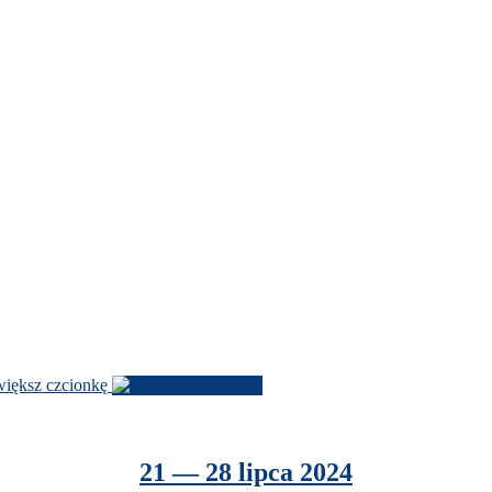
­iększ czcionkę
21
—
28
lipca
2024