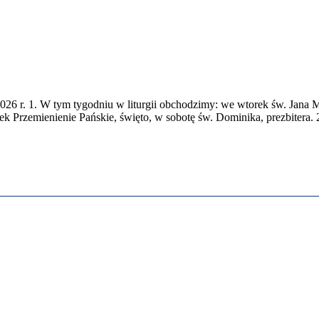
026
r.
1
. W tym tygod­niu w liturgii obchodz­imy: we wtorek św. Jana Ma
k Przemie­nie­nie Pańskie, święto, w sobotę św. Dominika, prezbit­era.