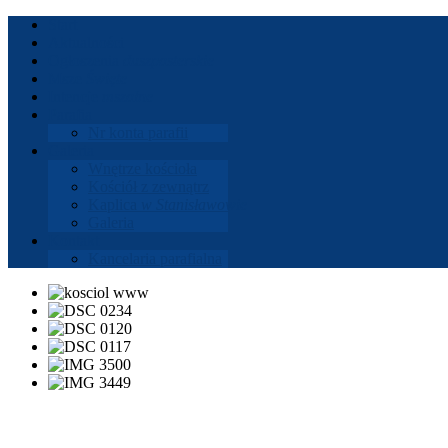
Start
Aktu­al­ności
Ogłoszenia
dusz­paster­skie
Msze
Święte
Intencje
mszalne
Parafia
Nr konta parafii
Gale­ria
Wnętrze koś­cioła
Koś­ciół z zewnątrz
Kaplica
w Stanisła­wowie
Gale­ria
Kon­takt
Kance­laria parafi­alna