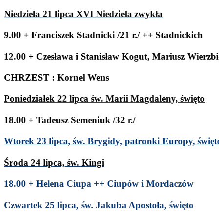
Niedziela
21
lipca
XVI
Niedziela zwykła
9
.
00
+ Fran­ciszek Stad­nicki /​
21
r./ ++ Stadnickich
12
.
00
+ Czesława i Stanisław Kogut, Mar­iusz Wierzbi
CHRZEST
: Kor­nel Wens
Poniedzi­ałek
22
lipca św. Marii Mag­daleny, święto
18
.
00
+ Tadeusz Seme­niuk /​
32
r./
Wtorek
23
lipca, św. Bry­gidy, patronki Europy, święt
Środa
24
lipca, św. Kingi
18
.
00
+
Helena Ciupa ++ Ciupów i Mordaczów
Czwartek
25
lipca, św. Jakuba Apos­toła, święto