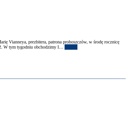
rię Vian­neya, prezbit­era, patrona pro­boszczów, w środę rocznicę
2
. W tym tygod­niu obchodz­imy I
…
Więcej