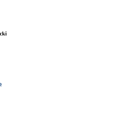
cki
o