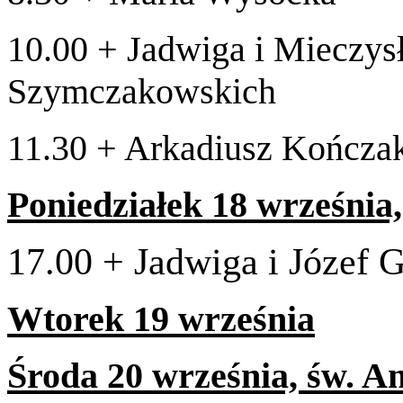
10
.
00
+ Jad­wiga i Mieczys
Szymczakowskich
11
.
30
+
Arka­diusz Kończak 
Poniedzi­ałek
18
wrześ­nia,
17
.
00
+
Jad­wiga i Józef 
Wtorek
19
września
Środa
20
wrześ­nia, św. A