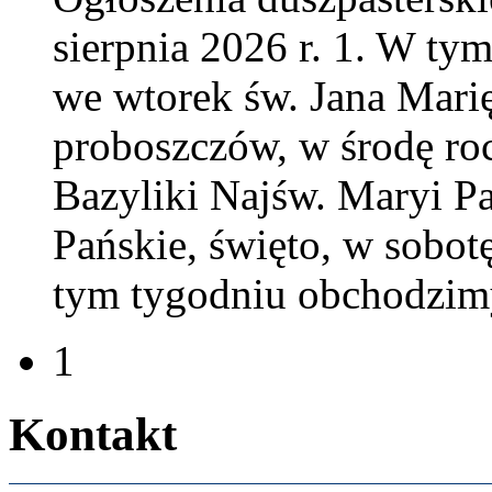
sierp­nia
2026
r.
1
. W tym
we wtorek św. Jana Marię 
pro­boszczów, w środę roc
Bazy­liki Najśw. Maryi Pa
Pańskie, święto, w sobotę
tym tygod­niu obchodz­im
1
Kon­takt