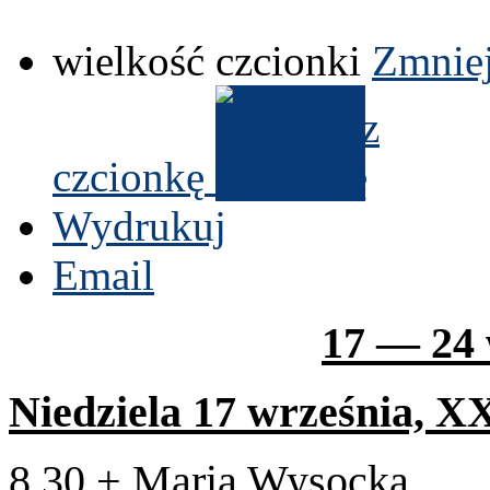
wielkość czcionki
Zmniej
czcionkę
Wydrukuj
Email
17
—
24
Niedziela
17
wrześ­nia,
X
8
.
30
+ Maria Wysocka