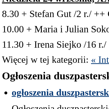
8
.
30
+ Ste­fan Gut /​
2
r./ ++
10
.
00
+ Maria i Julian Sok
11
.
30
+
Irena Siejko /​
16
r.
Więcej w tej kat­e­gorii:
« In
Ogłoszenia dusz­paster­s
ogłoszenia dusz­paster­sk
Ogłoszenia dusz­paster­sk