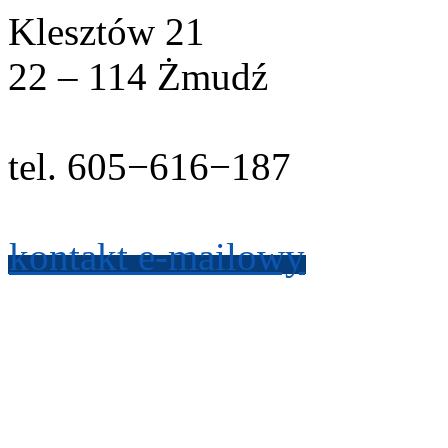
Klesztów
21
22
–
114
Żmudź
tel.
605
−
616
−
187
kon­takt e-​mailowy