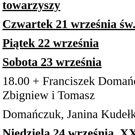
towarzyszy
Czwartek
21
wrześ­nia św.
Piątek
22
września
Sob­ota
23
września
18
.
00
+ Fran­ciszek Domańc
Zbig­niew i Tomasz
Domańczuk, Jan­ina Kudeł
Niedziela
24
wrześ­nia,
X