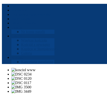
Start
Aktu­al­ności
Ogłoszenia
dusz­paster­skie
Msze
Święte
Intencje
mszalne
Parafia
Nr konta parafii
Gale­ria
Wnętrze koś­cioła
Koś­ciół z zewnątrz
Kaplica
w Stanisła­wowie
Gale­ria
Kon­takt
Kance­laria parafi­alna