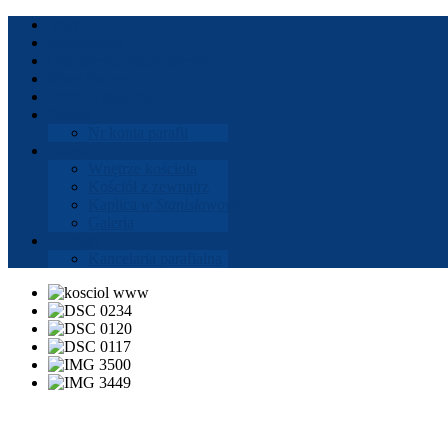
Start
Aktu­al­ności
Ogłoszenia
dusz­paster­skie
Msze
Święte
Intencje
mszalne
Parafia
Nr konta parafii
Gale­ria
Wnętrze koś­cioła
Koś­ciół z zewnątrz
Kaplica
w Stanisła­wowie
Gale­ria
Kon­takt
Kance­laria parafi­alna