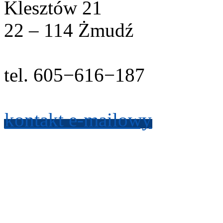
Klesztów
21
22
–
114
Żmudź
tel.
605
−
616
−
187
kon­takt e-​mailowy