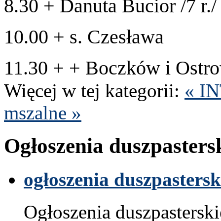
8
.
30
+ Danuta Bucior /​
7
r.
10
.
00
+ s. Czesława
11
.
30
+ + Boczków i Ostrow
Więcej w tej kat­e­gorii:
«
I
mszalne »
Ogłoszenia dusz­paster­s
ogłoszenia dusz­paster­sk
Ogłoszenia dusz­paster­sk