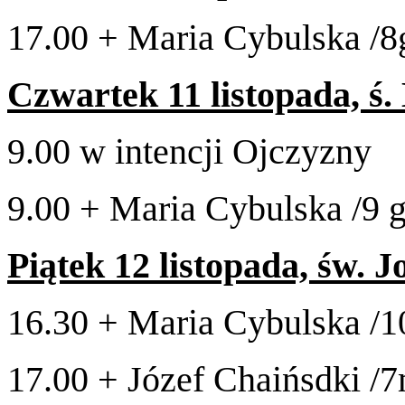
17
.
00
+ Maria Cybul­ska /​
8
Czwartek
11
listopada, ś
9
.
00
w intencji Ojczyzny
9
.
00
+ Maria Cybul­ska /​
9
g
Piątek
12
listopada, św. J
16
.
30
+ Maria Cybul­ska /​
1
17
.
00
+ Józef Chaińs­dki /​
7