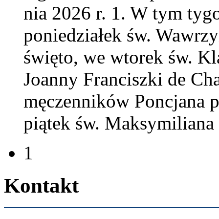
nia
2026
r.
1
. W tym tygo
poniedzi­ałek św. Wawrzy
święto, we wtorek św. Kl
Joanny Fran­ciszki de Chan
męczen­ników Pon­c­jana pa
piątek św. Maksy­mil­iana
1
Kon­takt