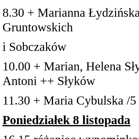
8
.
30
+ Mar­i­anna Łydz­ińska 
Gruntowskich
i Sobcza­ków
10
.
00
+ Mar­ian, Helena Sły
Antoni ++ Słyków
11
.
30
+ Maria Cybul­ska /​
5
Poniedzi­ałek
8
listopada