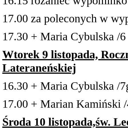
16
.
15
różaniec wypomink
17
.
00
za pole­conych w w
17
.
30
+ Maria Cybul­ska /​
6
Wtorek
9
listopada, Roczn
Lateraneńskiej
16
.
30
+ Maria Cybul­ska /​
7
17
.
00
+ Mar­ian Kamiński /​
Środa
10
listopada,św. Le