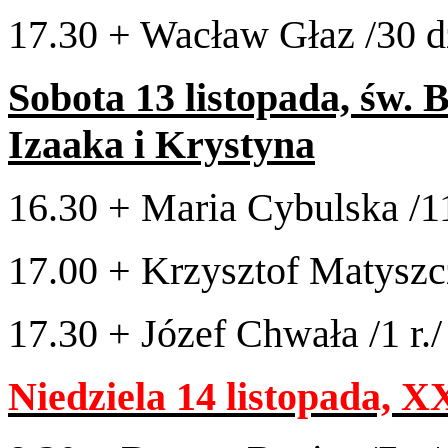
17
.
30
+ Wacław Głaz /​
30
d
Sob­ota
13
listopada, św. 
Iza­aka
i Krystyna
16
.
30
+ Maria Cybul­ska /​
1
17
.
00
+ Krzysztof Matyszcz
17
.
30
+ Józef Chwała /​
1
r./
Niedziela
14
listopada,
XX